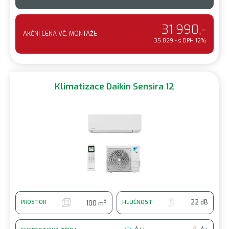
31 990,-
AKČNÍ CENA VČ. MONTÁŽE
35 829,- s DPH 12%
Klimatizace Daikin Sensira 12
3
22 dB
PROSTOR
HLUČNOST
100 m