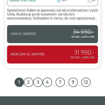
A++
A+
ENERGETICKÁ TŘÍDA
Společnost Daikin je japonský výrobce klimatizací vyšší
třídy. Kvalita je proti ostatním výrobcům
nesrovnatelná. Vzhledem k tomu, že celá společnost…
34 990,-
CENA VČ. MONTÁŽE
39 189,- s DPH 12%
31 990,-
AKČNÍ CENA VČ. MONTÁŽE
35 829,- s DPH 12%
1
2
3
4
7
9
12
…
…
…