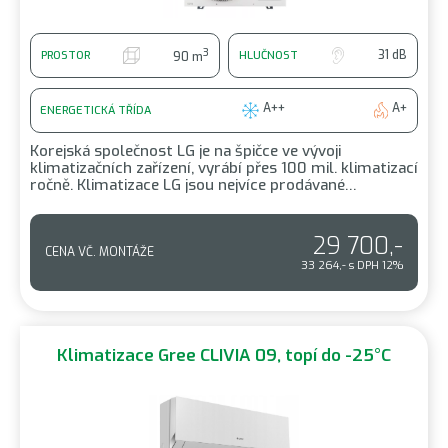
3
31 dB
PROSTOR
HLUČNOST
90 m
A++
A+
ENERGETICKÁ TŘÍDA
Korejská společnost LG je na špičce ve vývoji
klimatizačních zařízení, vyrábí přes 100 mil. klimatizací
ročně. Klimatizace LG jsou nejvíce prodávané…
29 700,-
CENA VČ. MONTÁŽE
33 264,- s DPH 12%
Klimatizace Gree CLIVIA 09, topí do -25°C