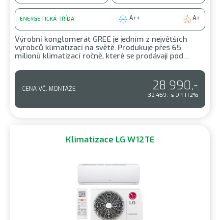
A++
A+
ENERGETICKÁ TŘÍDA
Výrobní konglomerát GREE je jedním z největších
výrobců klimatizací na světě. Produkuje přes 65
milionů klimatizací ročně, které se prodávají pod…
28 990,-
CENA VČ. MONTÁŽE
32 469,- s DPH 12%
Klimatizace LG W12TE