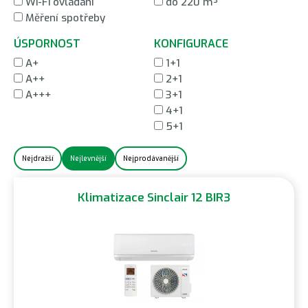
Wi-Fi ovládání
do 220 m³
Měření spotřeby
ÚSPORNOST
KONFIGURACE
A+
1+1
A++
2+1
A+++
3+1
4+1
5+1
Nejdražší
Nejlevnější
Nejprodávanější
Klimatizace Sinclair 12 BIR3