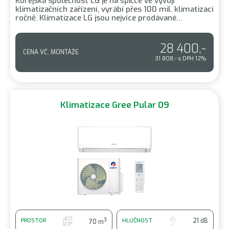
Korejská společnost LG je na špičce ve vývoji
klimatizačních zařízení, vyrábí přes 100 mil. klimatizací
ročně. Klimatizace LG jsou nejvíce prodávané…
28 400,-
CENA VČ. MONTÁŽE
31 808,- s DPH 12%
Klimatizace Gree Pular 09
3
21 dB
PROSTOR
HLUČNOST
70 m