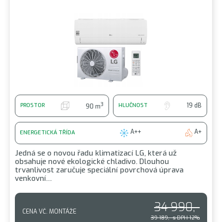
3
19 dB
PROSTOR
HLUČNOST
90 m
A++
A+
ENERGETICKÁ TŘÍDA
Jedná se o novou řadu klimatizací LG, která už
obsahuje nové ekologické chladivo. Dlouhou
trvanlivost zaručuje speciální povrchová úprava
venkovní…
34 990,-
CENA VČ. MONTÁŽE
39 189,- s DPH 12%