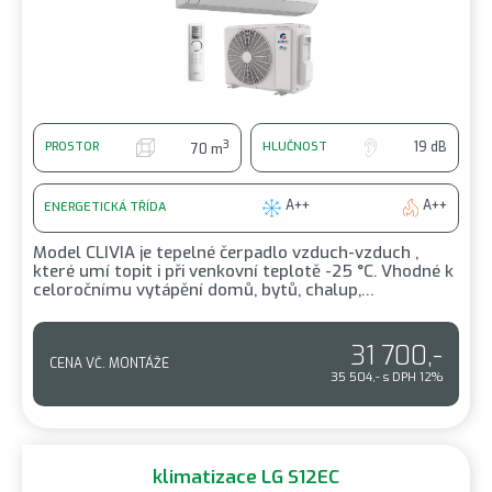
3
19 dB
PROSTOR
HLUČNOST
70 m
A++
A++
ENERGETICKÁ TŘÍDA
Model CLIVIA je tepelné čerpadlo vzduch-vzduch ,
které umí topit i při venkovní teplotě -25 °C. Vhodné k
celoročnímu vytápění domů, bytů, chalup,…
31 700,-
CENA VČ. MONTÁŽE
35 504,- s DPH 12%
klimatizace LG S12EC