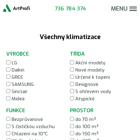
Update cookies preferences
MENU
736 784 374
Všechny klimatizace
VÝROBCE
TŘÍDA
LG
Akční modely
Daikin
Nové modely
GREE
Určené k topení
SAMSUNG
Designové
Sinclair
S ohřevem vody
Midea
Atypické
FUNKCE
PROSTOR
Bezprůvanové
do 70 m³
S čističkou vzduchu
do 100 m³
Chlazení na 10°C
do 150 m³