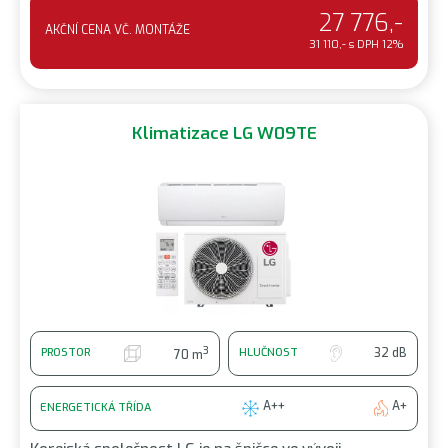
27 776,-
AKČNÍ CENA VČ. MONTÁŽE
31 110,- s DPH 12%
Klimatizace LG W09TE
3
32 dB
PROSTOR
HLUČNOST
70 m
A++
A+
ENERGETICKÁ TŘÍDA