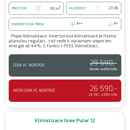
3
23 dB
PROSTOR
HLUČNOST
90 m
A++
A+
ENERGETICKÁ TŘÍDA
Popis klimatizace: Invertorová klimatizace je řízena
plynulou regulací , což vede k výrazným úsporám
energie až 44%. S funkcí I-FEEL klimatizací…
29 590,-
CENA VČ. MONTÁŽE
33 141,- s DPH 12%
26 590,-
AKČNÍ CENA VČ. MONTÁŽE
29 781,- s DPH 12%
Klimatizace Gree Pular 12