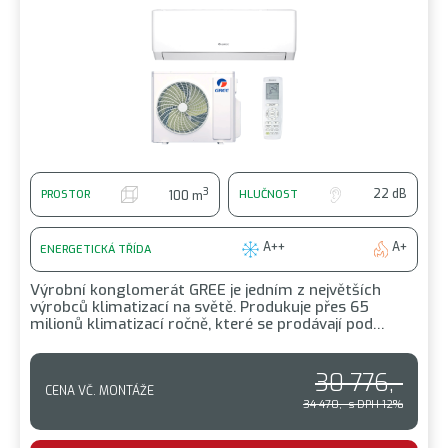
3
22 dB
PROSTOR
HLUČNOST
100 m
A++
A+
ENERGETICKÁ TŘÍDA
Výrobní konglomerát GREE je jedním z největších
výrobců klimatizací na světě. Produkuje přes 65
milionů klimatizací ročně, které se prodávají pod…
30 776,-
CENA VČ. MONTÁŽE
34 470,- s DPH 12%