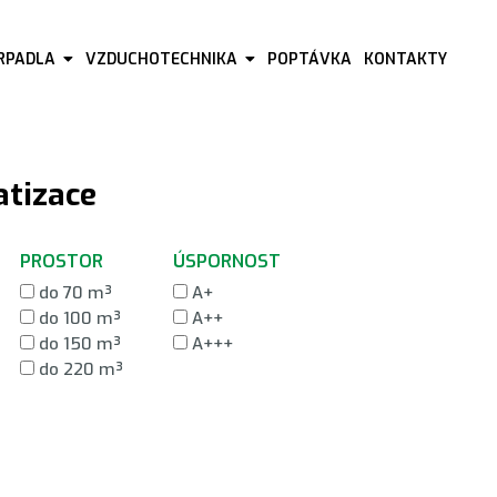
ERPADLA
VZDUCHOTECHNIKA
POPTÁVKA
KONTAKTY
atizace
PROSTOR
ÚSPORNOST
do 70 m³
A+
do 100 m³
A++
do 150 m³
A+++
do 220 m³