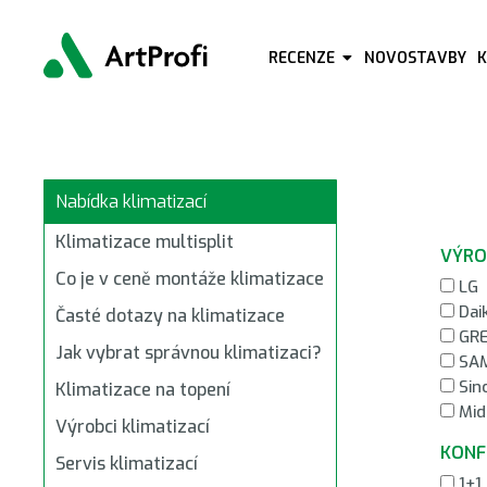
Update cookies preferences
RECENZE
NOVOSTAVBY
Nabídka klimatizací
Klimatizace multisplit
VÝRO
Co je v ceně montáže klimatizace
LG
Dai
Časté dotazy na klimatizace
GR
Jak vybrat správnou klimatizaci?
SA
Sinc
Klimatizace na topení
Mid
Výrobci klimatizací
KONF
Servis klimatizací
1+1