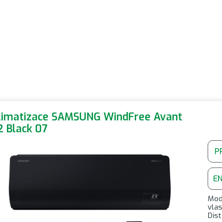
limatizace SAMSUNG WindFree Avant
2 Black 07
P
E
Mod
vla
Dis