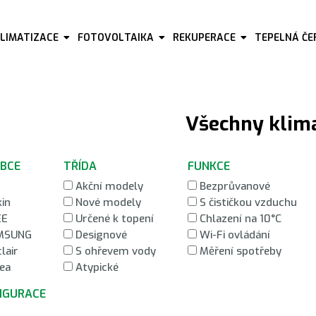
KLIMATIZACE
FOTOVOLTAIKA
REKUPERACE
TEPELNÁ Č
Všechny klim
BCE
TŘÍDA
FUNKCE
Akční modely
Bezprůvanové
kin
Nové modely
S čističkou vzduchu
EE
Určené k topení
Chlazení na 10°C
MSUNG
Designové
Wi-Fi ovládání
lair
S ohřevem vody
Měření spotřeby
ea
Atypické
IGURACE