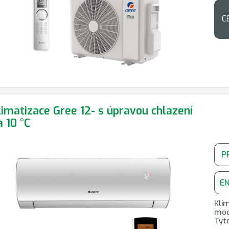
C
limatizace Gree 12- s úpravou chlazení
a 10 °C
P
E
Kli
mod
Tyt