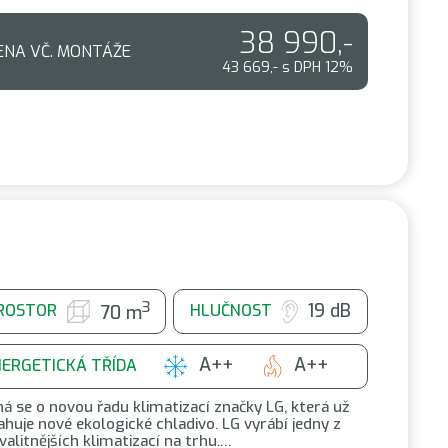
38 990,-
ENA VČ. MONTÁŽE
43 669,- s DPH 12%
3
19 dB
ROSTOR
HLUČNOST
70 m
A++
A++
NERGETICKÁ TŘÍDA
á se o novou řadu klimatizací značky LG, která už
huje nové ekologické chladivo. LG vyrábí jedny z
valitnějších klimatizací na trhu.…