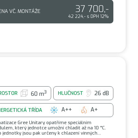
37 700,-
ENA VČ. MONTÁŽE
42 224,- s DPH 12%
3
26 dB
ROSTOR
HLUČNOST
60 m
A++
A+
NERGETICKÁ TŘÍDA
matizace Gree Unitary opatříme speciálním
ulem, který jednotce umožní chladit až na 10 °C.
o jednotky jsou pak určeny k chlazení vinných…