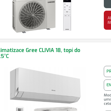
A
M
limatizace Gree CLIVIA 18, topí do
25°C
P
E
Mod
umí 
cel