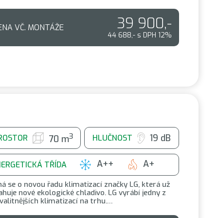
39 900,-
ENA VČ. MONTÁŽE
44 688,- s DPH 12%
3
19 dB
ROSTOR
HLUČNOST
70 m
A++
A+
NERGETICKÁ TŘÍDA
á se o novou řadu klimatizací značky LG, která už
huje nové ekologické chladivo. LG vyrábí jedny z
valitnějších klimatizací na trhu.…