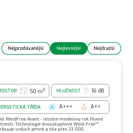
Nejprodávanější
Nejlevnější
Nejdražší
3
16 dB
ROSTOR
HLUČNOST
50 m
A+++
A++
NERGETICKÁ TŘÍDA
el WindFree Avant - letošní modelový rok Hlavní
stnosti: Technologie dvoustupňové Wind-Free™:
tribuuje vzduch jemně a tiše přes 23 000…