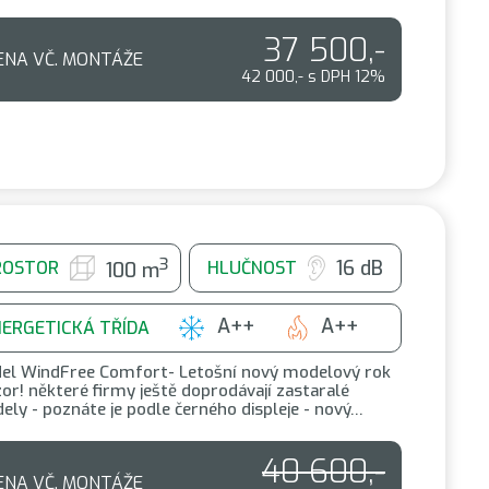
37 500,-
ENA VČ. MONTÁŽE
42 000,- s DPH 12%
3
16 dB
ROSTOR
HLUČNOST
100 m
A++
A++
NERGETICKÁ TŘÍDA
el WindFree Comfort- Letošní nový modelový rok
or! některé firmy ještě doprodávají zastaralé
ly - poznáte je podle černého displeje - nový…
40 600,-
ENA VČ. MONTÁŽE