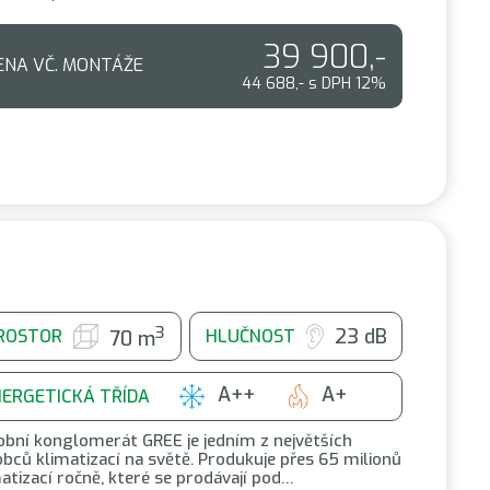
39 900,-
ENA VČ. MONTÁŽE
44 688,- s DPH 12%
3
23 dB
ROSTOR
HLUČNOST
70 m
A++
A+
NERGETICKÁ TŘÍDA
obní konglomerát GREE je jedním z největších
bců klimatizací na světě. Produkuje přes 65 milionů
atizací ročně, které se prodávají pod…