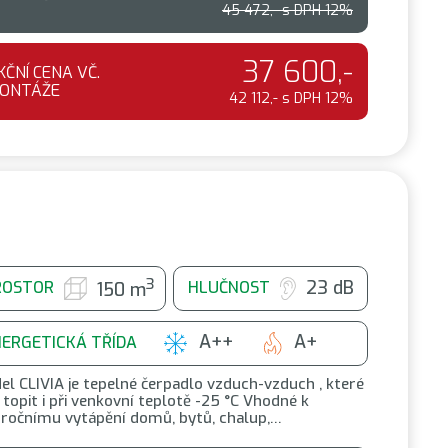
45 472,- s DPH 12%
37 600,-
KČNÍ CENA VČ.
ONTÁŽE
42 112,- s DPH 12%
3
23 dB
ROSTOR
HLUČNOST
150 m
A++
A+
NERGETICKÁ TŘÍDA
el CLIVIA je tepelné čerpadlo vzduch-vzduch , které
topit i při venkovní teplotě -25 °C Vhodné k
oročnímu vytápění domů, bytů, chalup,…