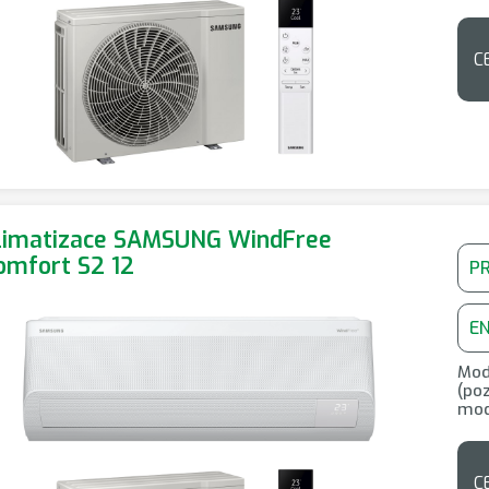
C
limatizace SAMSUNG WindFree
omfort S2 12
P
E
Mod
(poz
mode
C