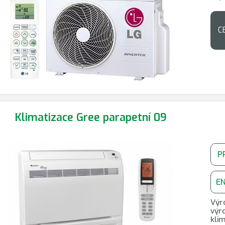
C
Klimatizace Gree parapetní 09
P
E
Výr
výro
klim