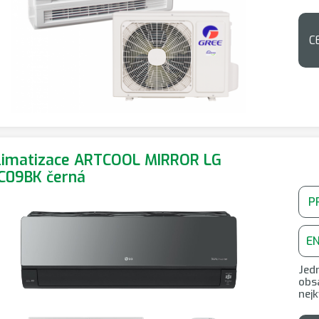
C
limatizace ARTCOOL MIRROR LG
C09BK černá
P
E
Jedn
obsa
nejk