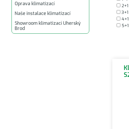
Oprava klimatizací
2+1
3+1
Naše instalace klimatizací
4+1
Showroom klimatizací Uherský
5+1
Brod
K
S