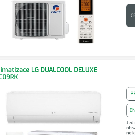
C
limatizace LG DUALCOOL DELUXE
C09RK
P
E
Jedn
obsa
nejk