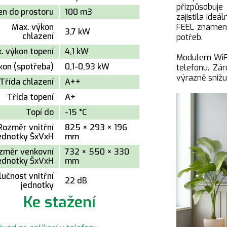
přizpůsobuj
en do prostoru
100 m3
zajistila ide
FEEL
znamená 
Max. výkon
3,7 kW
chlazení
potřeb.
. výkon topení
4,1 kW
Modulem WiFi
kon (spotřeba)
0,1-0,93 kW
telefonu. Zá
výrazně snižuj
Třída chlazení
A++
Třída topení
A+
Topí do
-15 °C
Rozměr vnitřní
825 × 293 × 196
ednotky ŠxVxH
mm
změr venkovní
732 × 550 × 330
ednotky ŠxVxH
mm
lučnost vnitřní
22 dB
jednotky
Ke stažení