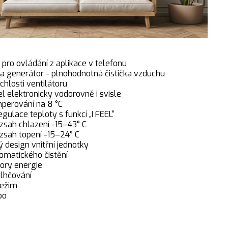
pro ovládání z aplikace v telefonu
a generátor - plnohodnotná čistička vzduchu
chlosti ventilátoru
 elektronicky vodorovně i svisle
perování na 8 °C
gulace teploty s funkcí „I FEEL“
zsah chlazení -15–43° C
zsah topení -15–24° C
ý design vnitřní jednotky
omatického čistění
ory energie
lhčování
režim
bo