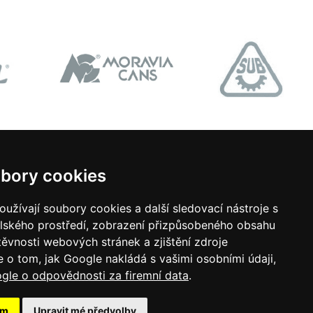
bory cookies
užívají soubory cookies a další sledovací nástroje s
736 784 374
elského prostředí, zobrazení přizpůsobeného obsahu
těvnosti webových stránek a zjištění zdroje
 o tom, jak Google nakládá s vašimi osobními údaji,
zlin@artprofi.cz
le o odpovědnosti za firemní data
.
ám
Upravit mé předvolby