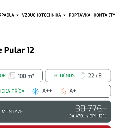
ERPADLA
VZDUCHOTECHNIKA
POPTÁVKA
KONTAKTY
 Pular 12
3
22 dB
OR
HLUČNOST
100 m
A++
A+
ICKÁ TŘÍDA
30 776,-
. MONTÁŽE
34 470,- s DPH 12%