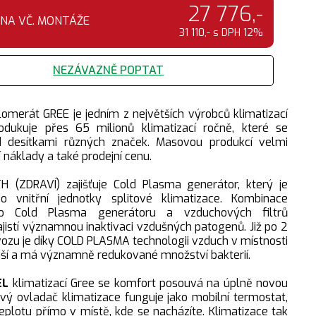
27 776,-
ENA VČ. MONTÁŽE
31 110,- s DPH 12%
NEZÁVAZNĚ POPTAT
omerát GREE je jedním z největších výrobců klimatizací
odukuje přes 65 milionů klimatizací ročně, které se
d desítkami různých značek. Masovou produkcí velmi
í náklady a také prodejní cenu.
H (ZDRAVÍ) zajišťuje Cold Plasma generátor, který je
o vnitřní jednotky splitové klimatizace. Kombinace
ho Cold Plasma generátoru a vzduchových filtrů
ajistí významnou inaktivaci vzdušných patogenů. Již po 2
ozu je díky COLD PLASMA technologii vzduch v místnosti
žejší a má významně redukované množství bakterií.
EL
klimatizací
Gree
se komfort posouvá na úplně novou
vý ovladač klimatizace funguje jako mobilní termostat,
eplotu přímo v místě, kde se nacházíte. Klimatizace tak