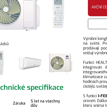
AKČNÍ C
Výrobní kongl
na světě. Pr
rázků:
prodávají po
snižují výrobn
Funkci HEALT
integrován d
integrované
klimatizace z
hodinách prov
chnické specifikace
čistější, svě
S funkcí
I-FE
úroveň. Dálko
5 let na všechny
Záruka
který snímá t
díly