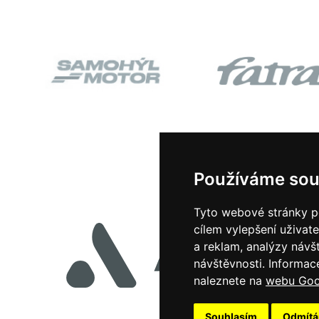
Používáme sou
Tyto webové stránky po
cílem vylepšení uživat
a reklam, analýzy návš
návštěvnosti.
Informace
naleznete na
webu Goog
Souhlasím
Odmít