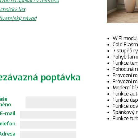
vod na aplikaci v telefonu
chnický list
živatelský návod
WiFi modul 
Cold Plasm
7 stupňů ry
Pohyb lamel
Funkce tem
Pohodlná re
ezávazná poptávka
Provozní ro
Provozní ro
Moderní bíl
Funkce aut
aše
Funkce úsp
méno
Funkce odv
Spánkový 
E-mail
Funkce tur
elefon
Adresa