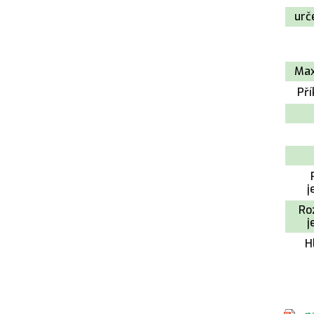
urč
Max
Pří
j
Ro
j
H