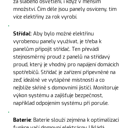
za slabého osvětlení, i když v menším
množství. Čím déle jsou panely osvíceny, tím
více elektřiny za rok vyrobí.
Střídač
: Aby bylo možné elektřinu
vyrobenou panely využívat, je třeba k
panelům připojit střídač. Ten převádí
stejnosměrný proud z panelů na střídavý
proud, který je vhodný pro napájení domácích
spotřebičů. Střídač je zařízení připevněné na
zeď, ideálně ve vytápěné místnosti a co
nejblíže skříně s domovními jističi. Monitoruje
výkon systému a zajišťuje bezpečnost,
například odpojením systému při poruše.
Baterie
: Baterie slouží zejména k optimalizaci
funkce vaší domovní elektrárny. Ukládá