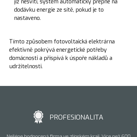
již nesvítí, systém automaticky přepne na
dodávku energie ze sítě, pokud je to
nastaveno.
Tímto způsobem fotovoltaická elektrárna
efektivně pokrývá energetické potřeby
domácnosti a přispívá k úspoře nákladů a
udržitelnosti.
PROFESIONALITA
Nejlépe hodnocená firma ve zlínském kraji. Více než 600