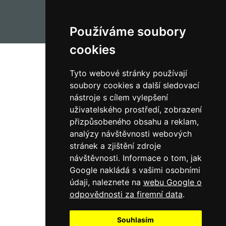
životnosti.
Používáme soubory
cookies
Tyto webové stránky používají
soubory cookies a další sledovací
nástroje s cílem vylepšení
uživatelského prostředí, zobrazení
přizpůsobeného obsahu a reklam,
analýzy návštěvnosti webových
stránek a zjištění zdroje
návštěvnosti.
Informace o tom, jak
Google nakládá s vašimi osobními
736 784 374
údaji, naleznete na
webu Google o
odpovědnosti za firemní data
.
zlin@artprofi.cz
Souhlasím