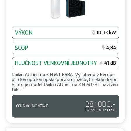
VÝKON
10-13 kW
SCOP
4,84
HLUČNOST VENKOVNÍ JEDNOTKY
41 dB
Daikin Altherma 3 H MT ERRA Vyrobeno v Evropě
pro Evropu Evropské počasí může být někdy drsné.
Proto je model Daikin Altherma 3 H MT-HT navržen
tak,…
281 000,-
CENA VČ. MONTÁŽE
314 720,- s DPH 12%