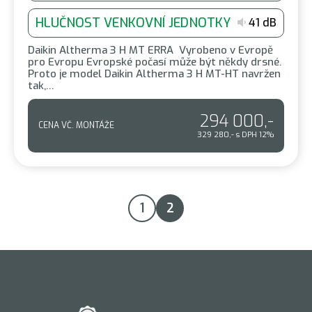
HLUČNOST VENKOVNÍ JEDNOTKY
41 dB
Daikin Altherma 3 H MT ERRA Vyrobeno v Evropě
pro Evropu Evropské počasí může být někdy drsné.
Proto je model Daikin Altherma 3 H MT-HT navržen
tak,…
294 000,-
CENA VČ. MONTÁŽE
329 280,- s DPH 12%
1
2