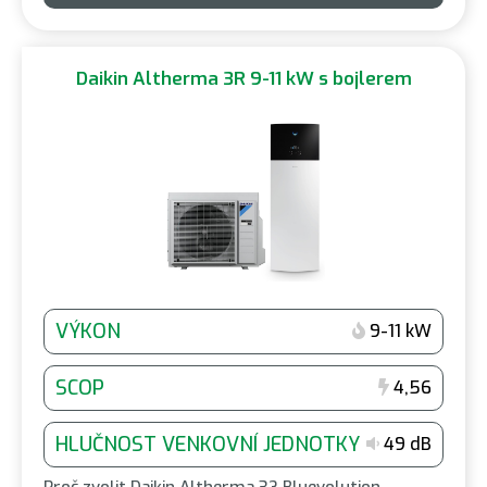
Daikin Altherma 3R 9-11 kW s bojlerem
VÝKON
9-11 kW
SCOP
4,56
HLUČNOST VENKOVNÍ JEDNOTKY
49 dB
Proč zvolit Daikin Altherma 3? Bluevolution