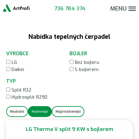
Update cookies preferences
MENU
736 784 374
Nabídka tepelných čerpadel
VÝROBCE
BOJLER
LG
Bez bojleru
Daikin
S bojlerem
TYP
Split R32
Hydrosplit R290
Nejdražší
Nejlevnější
Nejprodávanější
LG Therma V split 9 KW s bojlerem