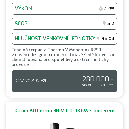
VÝKON
7 kW
SCOP
5,2
HLUČNOST VENKOVNÍ JEDNOTKY
48 dB
Tepelná čerpadla Therma V Monoblok R290
v novém designu a moderní tmavě šedé barvě jsou
zkonstruována pro spolehlivý a extrémně tichý
provoz s…
280 000,-
CENA VČ. MONTÁŽE
313 600,- s DPH 12%
Daikin Altherma 3R MT 10-13 kW s bojlerem