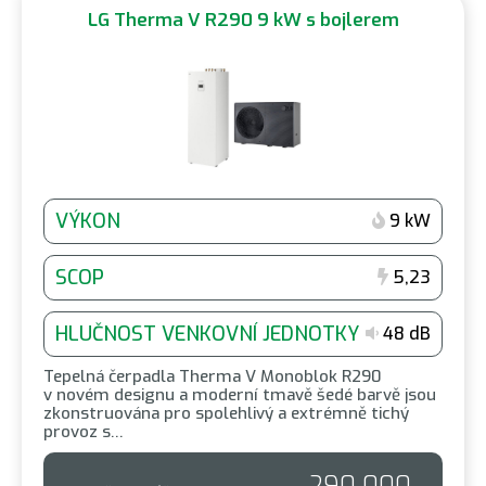
LG Therma V R290 9 kW s bojlerem
VÝKON
9 kW
SCOP
5,23
HLUČNOST VENKOVNÍ JEDNOTKY
48 dB
Tepelná čerpadla Therma V Monoblok R290
v novém designu a moderní tmavě šedé barvě jsou
zkonstruována pro spolehlivý a extrémně tichý
provoz s…