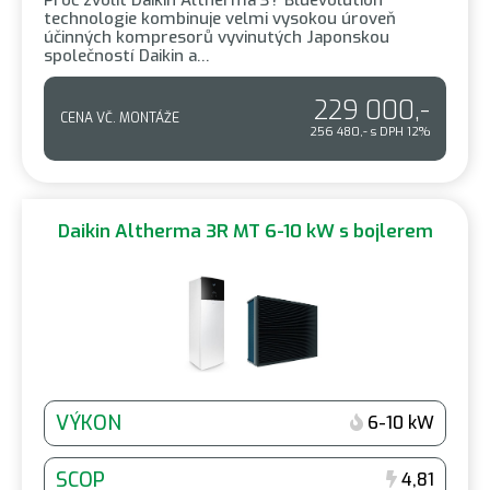
technologie kombinuje velmi vysokou úroveň
účinných kompresorů vyvinutých Japonskou
společností Daikin a…
229 000,-
CENA VČ. MONTÁŽE
256 480,- s DPH 12%
Daikin Altherma 3R MT 6-10 kW s bojlerem
VÝKON
6-10 kW
SCOP
4,81