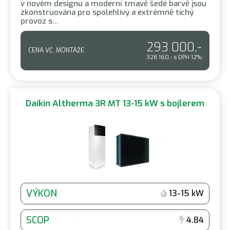
v novém designu a moderní tmavě šedé barvě jsou
zkonstruována pro spolehlivý a extrémně tichý
provoz s…
293 000,-
CENA VČ. MONTÁŽE
328 160,- s DPH 12%
Daikin Altherma 3R MT 13-15 kW s bojlerem
VÝKON
13-15 kW
SCOP
4.84