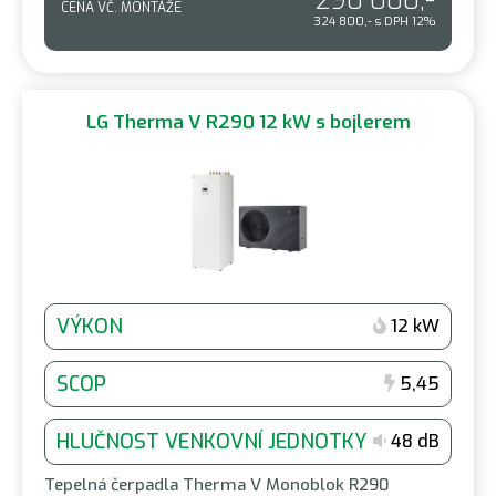
290 000,-
CENA VČ. MONTÁŽE
324 800,- s DPH 12%
LG Therma V R290 12 kW s bojlerem
VÝKON
12 kW
SCOP
5,45
HLUČNOST VENKOVNÍ JEDNOTKY
48 dB
Tepelná čerpadla Therma V Monoblok R290