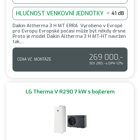
HLUČNOST VENKOVNÍ JEDNOTKY
41 dB
Daikin Altherma 3 H MT ERRA Vyrobeno v Evropě
pro Evropu Evropské počasí může být někdy drsné.
Proto je model Daikin Altherma 3 H MT-HT navržen
tak,…
269 000,-
CENA VČ. MONTÁŽE
301 280,- s DPH 12%
LG Therma V R290 7 kW s bojlerem